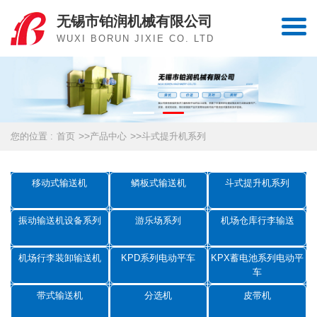
无锡市铂润机械有限公司
WUXI BORUN JIXIE CO. LTD
>>
>>
您的位置 :
首页
产品中心
斗式提升机系列
移动式输送机
鳞板式输送机
斗式提升机系列
振动输送机设备系列
游乐场系列
机场仓库行李输送
机场行李装卸输送机
KPD系列电动平车
KPX蓄电池系列电动平
车
带式输送机
分选机
皮带机