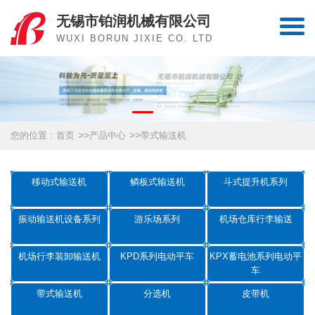
无锡市铂润机械有限公司
WUXI BORUN JIXIE CO. LTD
>>
>>
您的位置 :
首页
产品中心
带式输送机
移动式输送机
鳞板式输送机
斗式提升机系列
振动输送机设备系列
游乐场系列
机场仓库行李输送
机场行李装卸输送机
KPD系列电动平车
KPX蓄电池系列电动平
车
带式输送机
分选机
皮带机