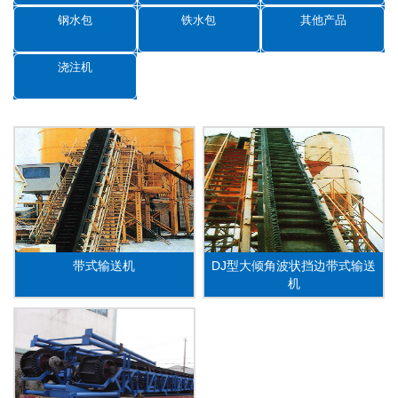
钢水包
铁水包
其他产品
浇注机
带式输送机
DJ型大倾角波状挡边带式输送
机