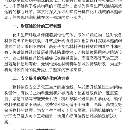
内默默承担着物料输送的重任。其独特的耐腐蚀设计与可靠运行特
性，不仅确保了各类物料的平稳提升，更成为保障生产线连续高效
运转的核心环节。本文将深入探讨斗式提升机在化工领域的卓越表
现，并展现铂润机械在这一领域的专业实力。
一、耐腐蚀设计的工程智慧
化工生产环境常伴随着腐蚀性气体、液体和颗粒物，这对设备
材质提出了严峻挑战。斗式提升机通过多项创新设计实现卓越的耐
腐蚀性能：采用不锈钢、高分子复合材料等特种材质制造料斗和机
身；关键部件经过镀层处理或防腐喷涂；连接部位采用密封防渗设
计。这些特性使得设备能够抵御酸碱腐蚀、高温高湿等恶劣工况，
显著延长使用寿命。无锡铂润在材料科学领域的持续研发，为提升
机耐腐蚀性能的提升提供了坚实的技术支撑。
二、安全提升的系统化解决方案
物料输送安全是化工生产的生命线。斗式提升机通过全封闭结
构设计，有效防止物料泄漏和外界污染；配备过载保护、速度监
测、紧急制动等智能安全系统；料斗形状经过流体力学优化，确保
物料平稳输送不洒落。这些特性特别适用于有毒、易爆、高纯度等
敏感物料的处理，为安全生产树立了坚实屏障。铂润机械的安全设
计理念已融入每个工程细节，为用户提供值得信赖的输送解决方
案。