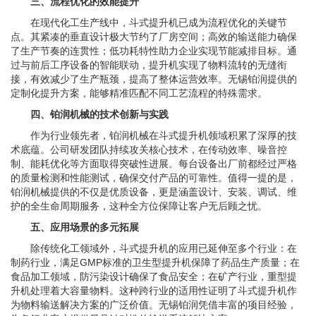
三、流程优化的效能提升
在现代化工生产线中，斗式提升机已成为流程优化的关键节
点。其紧凑的垂直设计极大节约了厂房空间；高效的输送能力确保
了生产节奏的连贯性；低功耗特性助力企业实现节能减排目标。通
过与前后工序设备的智能联动，提升机实现了物料流转的无缝衔
接，有效减少了生产瓶颈，提高了整体运营效率。无锡铂润提供的
定制化提升方案，能够精准匹配不同工艺流程的特殊需求。
四、铂润机械的技术创新与实践
作为行业领先者，铂润机械在斗式提升机领域积累了深厚的技
术底蕴。公司研发团队持续攻关核心技术，在传动效率、噪音控
制、能耗优化等方面取得突破性进展。每台设备出厂前都经过严格
的质量检测和性能测试，确保交付产品的可靠性。值得一提的是，
铂润机械提供的不仅是优质设备，更是涵盖设计、安装、调试、维
护的全生命周期服务，这种全方位保障让客户无后顾之忧。
五、应用场景的多元拓展
除传统化工领域外，斗式提升机的应用已延伸至多个行业：在
制药行业，满足GMP标准的卫生型提升机保障了药品生产质量；在
食品加工领域，防污染设计确保了食品安全；在矿产行业，重型提
升机处理着大容量物料。这种跨行业的适用性证明了斗式提升机作
为物料输送解决方案的广泛价值。无锡铂润凭借丰富的项目经验，